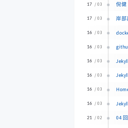
倪健
17
/ 03
岸部
17
/ 03
doc
16
/ 03
git
16
/ 03
Jeky
16
/ 03
Jek
16
/ 03
Hom
16
/ 03
Jeky
16
/ 03
04
21
/ 02