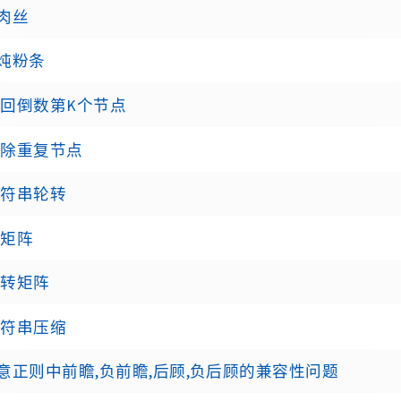
肉丝
炖粉条
 返回倒数第K个节点
 移除重复节点
 字符串轮转
零矩阵
 旋转矩阵
 字符串压缩
意正则中前瞻,负前瞻,后顾,负后顾的兼容性问题