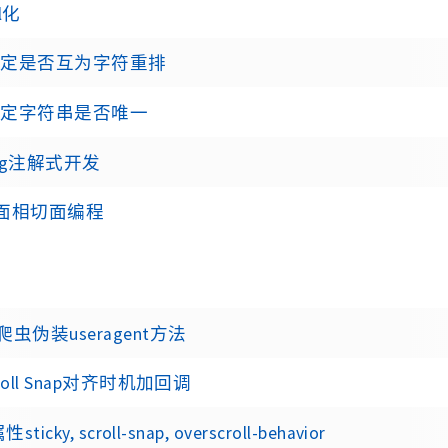
rl化
 判定是否互为字符重排
 判定字符串是否唯一
ing注解式开发
p 面相切面编程
虫伪装useragent方法
roll Snap对齐时机加回调
sticky, scroll-snap, overscroll-behavior