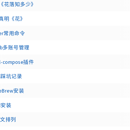
《花落知多少》
真明《花》
ker常用命令
hub多账号管理
ll-compose插件
yll踩坑记录
eBrew安装
ll安装
 回文排列