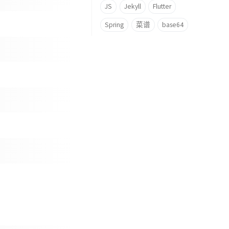
JS
Jekyll
Flutter
Spring
菜谱
base64