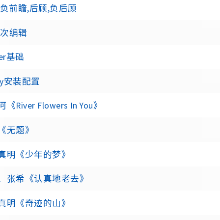
,负前瞻,后顾,负后顾
 一次编辑
ter基础
dy安装配置
River Flowers In You》
《无题》
真明《少年的梦》
、张希《认真地老去》
真明《奇迹的山》