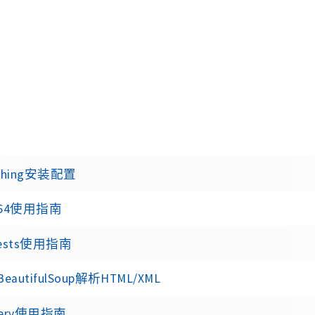
cthing安装配置
e64使用指南
uests使用指南
eautifulSoup解析HTML/XML
uery使用指南