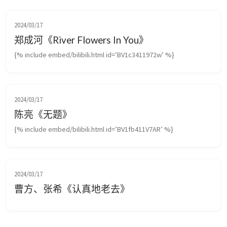
2024/03/17
郑成河《River Flowers In You》
{% include embed/bilibili.html id=’BV1c3411972w’ %}
2024/03/17
陈亮《无题》
{% include embed/bilibili.html id=’BV1fb411V7AR’ %}
2024/03/17
曹方、张希《认真地老去》