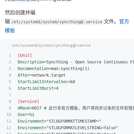
然后创建并编
辑
文件。
官方
/etc/systemd/system/syncthing@.service
模板
1

[Unit]
2

Description
=
3

Documentation
=
4

After
=
5

StartLimitIntervalSec
=
6

StartLimitBurst
=
4

7

8

[Service]
9

UMask
=
10

User
=
11

Environment
=
12

Environment
=