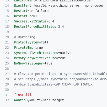
13

Environment
=
14

ExecStart
=
15

Restart
=
16

RestartSec
=
17

SuccessExitStatus
=
18

RestartForceExitStatus
=
3 4

19

20

# Hardening
21

ProtectSystem
=
22

PrivateTmp
=
23

SystemCallArchitectures
=
24

MemoryDenyWriteExecute
=
25

NoNewPrivileges
=
true

26

27

# Elevated permissions to sync ownership (disabl
28

# see https://docs.syncthing.net/advanced/folder
29

#AmbientCapabilities=CAP_CHOWN CAP_FOWNER
30

31

[Install]
WantedBy
=