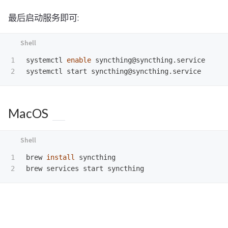
最后启动服务即可:
1

systemctl 
enable 
syncthing@syncthing.service

MacOS
1

brew 
install 
syncthing
