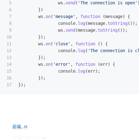
5

ws
.
send
(
'
The connection is open
'
6

})
7

ws
.
on
(
'
message
'
,
function 
(
message
)
{
8

console
.
log
(
message
.
toString
());
9

ws
.
send
(
message
.
toString
());
10

});
11

ws
.
on
(
'
close
'
,
function 
()
{
12

console
.
log
(
'
The connection is c
13

});
14

ws
.
on
(
'
error
'
,
function 
(
err
)
{
15

console
.
log
(
err
);
16

});
});
前端
,
JS