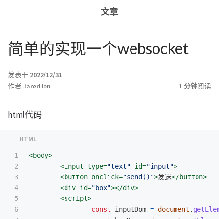
文章
简单的实现一个websocket
发表于
2022/12/31
作者
JaredJen
1 分钟
阅读
html代码
1

<body>
2

<input
type=
"text"
id=
"input"
>
3

<button
onclick=
"send()"
>
发送
</button>
4

<div
id=
"box"
></div>
5

<script>
6

const
inputDom
=
document
.
getEle