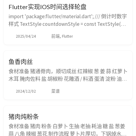
Flutter实现IOS时间选择轮盘
import 'package:flutter/material.dart'; /// 倒计时数字
样式 TextStyle countdownStyle = const TextStyle(
fontFamily: 'Microsoft Yahei', fontSize: 80, fontWeight:
2025/04/24
前端, Flutter
FontWeight.w900, letterSpacing: 6, ...
鱼香肉丝
食材准备 猪通脊肉，顺切成丝 红辣椒 葱 姜 蒜 红萝卜
木耳 腌肉佐料 盐 胡椒粉 花雕酒 / 料酒 蛋清 淀粉 油
鱼香汁：口诀 54321 清水 x 5 醋 x 4 白糖 x 3 酱油 x 2...
2024/12/02
菜谱
猪肉炖粉条
食材准备 猪肉 粉条 白萝卜 生抽 老抽 耗油 糖 盐 葱姜
蒜 八角 辣椒 葱花 制作流程 萝卜片厚切，下锅焯水后