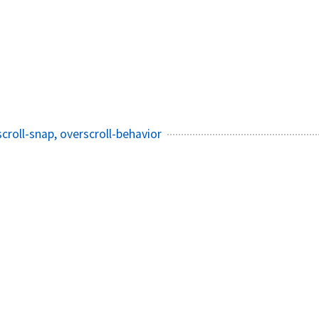
roll-snap, overscroll-behavior