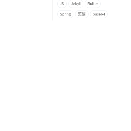
JS
Jekyll
Flutter
Spring
菜谱
base64